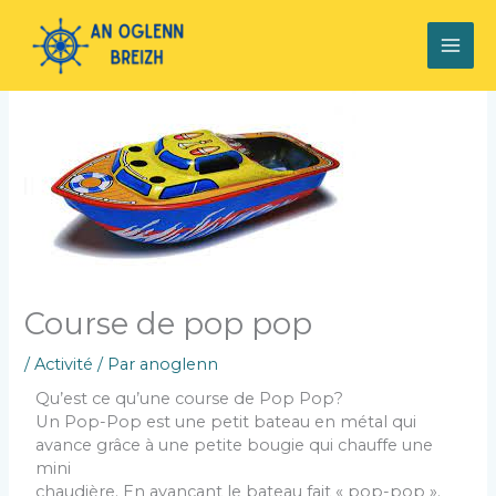
Aller
MAI
au
contenu
ME
Course de pop pop
/
Activité
/ Par
anoglenn
Qu’est ce qu’une course de Pop Pop?
Un Pop-Pop est une petit bateau en métal qui
avance grâce à une petite bougie qui chauffe une
mini
chaudière. En avançant le bateau fait « pop-pop ».