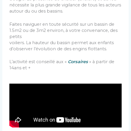
nécessite la plus grande vigilance de tous les acteurs
autour du ou des bassins.
Faites naviguer en toute sécurité sur un bassin de
1.5m2 ou de 3m2 environ, à votre convenance, des
petits
voiliers. La hauteur du bassin permet aux enfants
d’observer l’évolution de des engins flottants.
L’activité est conseillé aux «
Corsaires
» à partir de
14ans et +